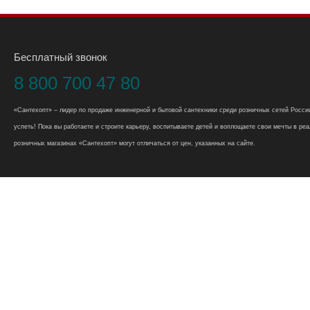
Бесплатный звонок
8 800 700 47 80
«Сантехопт» – лидер по продаже инженерной и бытовой сантехники среди розничных сетей России
успеть! Пока вы работаете и строите карьеру, воспитываете детей и воплощаете свои мечты в реал
розничных магазинах «Сантехопт» могут отличаться от цен, указанных на сайте.