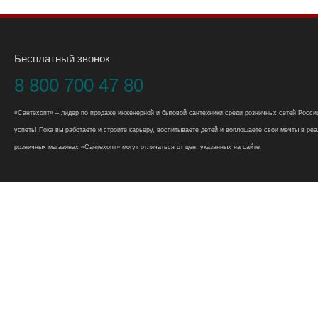
Бесплатный звонок
8 800 700 47 80
«Сантехопт» – лидер по продаже инженерной и бытовой сантехники среди розничных сетей России
успеть! Пока вы работаете и строите карьеру, воспитываете детей и воплощаете свои мечты в реал
розничных магазинах «Сантехопт» могут отличаться от цен, указанных на сайте.