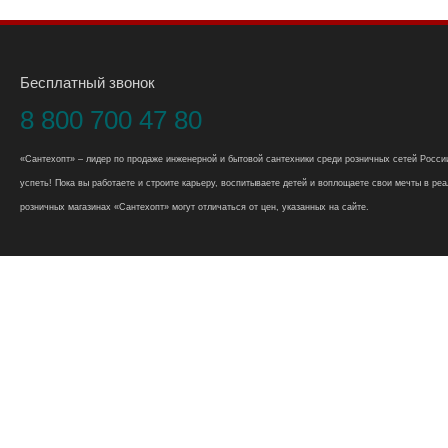
Бесплатный звонок
8 800 700 47 80
«Сантехопт» – лидер по продаже инженерной и бытовой сантехники среди розничных сетей России
успеть! Пока вы работаете и строите карьеру, воспитываете детей и воплощаете свои мечты в реал
розничных магазинах «Сантехопт» могут отличаться от цен, указанных на сайте.