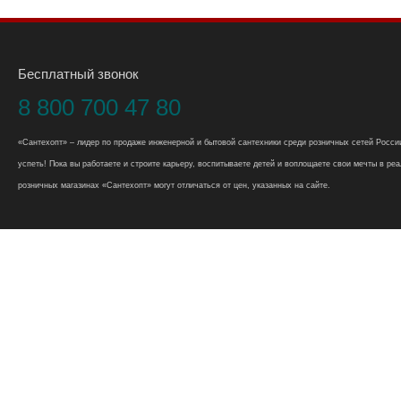
Бесплатный звонок
8 800 700 47 80
«Сантехопт» – лидер по продаже инженерной и бытовой сантехники среди розничных сетей России
успеть! Пока вы работаете и строите карьеру, воспитываете детей и воплощаете свои мечты в реал
розничных магазинах «Сантехопт» могут отличаться от цен, указанных на сайте.