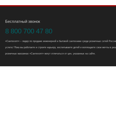
Бесплатный звонок
8 800 700 47 80
«Сантехопт» – лидер по продаже инженерной и бытовой сантехники среди розничных сетей России
успеть! Пока вы работаете и строите карьеру, воспитываете детей и воплощаете свои мечты в реал
розничных магазинах «Сантехопт» могут отличаться от цен, указанных на сайте.