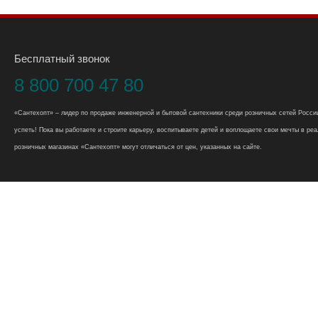
Бесплатный звонок
8 800 700 47 80
«Сантехопт» – лидер по продаже инженерной и бытовой сантехники среди розничных сетей России
успеть! Пока вы работаете и строите карьеру, воспитываете детей и воплощаете свои мечты в реал
розничных магазинах «Сантехопт» могут отличаться от цен, указанных на сайте.