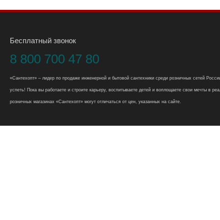
Бесплатный звонок
8 800 700 47 80
«Сантехопт» – лидер по продаже инженерной и бытовой сантехники среди розничных сетей России
успеть! Пока вы работаете и строите карьеру, воспитываете детей и воплощаете свои мечты в реал
розничных магазинах «Сантехопт» могут отличаться от цен, указанных на сайте.