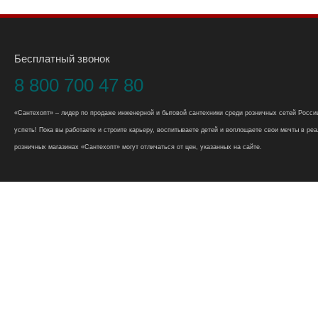
Бесплатный звонок
8 800 700 47 80
«Сантехопт» – лидер по продаже инженерной и бытовой сантехники среди розничных сетей России
успеть! Пока вы работаете и строите карьеру, воспитываете детей и воплощаете свои мечты в реал
розничных магазинах «Сантехопт» могут отличаться от цен, указанных на сайте.