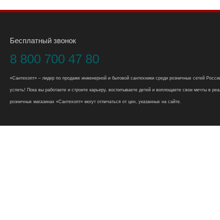
Бесплатный звонок
8 800 700 47 80
«Сантехопт» – лидер по продаже инженерной и бытовой сантехники среди розничных сетей России
успеть! Пока вы работаете и строите карьеру, воспитываете детей и воплощаете свои мечты в реал
розничных магазинах «Сантехопт» могут отличаться от цен, указанных на сайте.