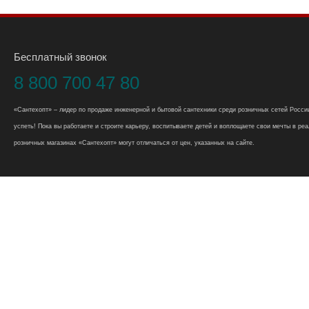
Бесплатный звонок
8 800 700 47 80
«Сантехопт» – лидер по продаже инженерной и бытовой сантехники среди розничных сетей России
успеть! Пока вы работаете и строите карьеру, воспитываете детей и воплощаете свои мечты в реал
розничных магазинах «Сантехопт» могут отличаться от цен, указанных на сайте.