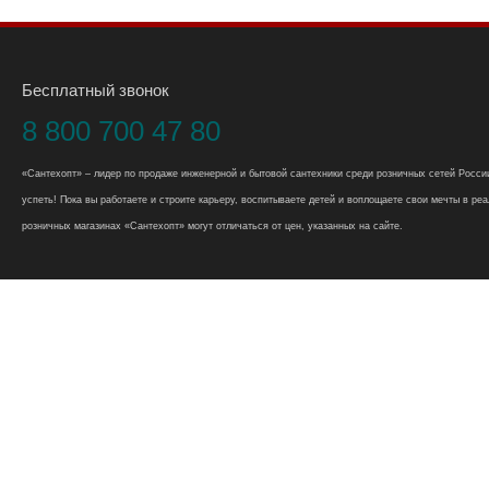
Бесплатный звонок
8 800 700 47 80
«Сантехопт» – лидер по продаже инженерной и бытовой сантехники среди розничных сетей России
успеть! Пока вы работаете и строите карьеру, воспитываете детей и воплощаете свои мечты в реал
розничных магазинах «Сантехопт» могут отличаться от цен, указанных на сайте.