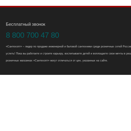
Бесплатный звонок
8 800 700 47 80
«Сантехопт» – лидер по продаже инженерной и бытовой сантехники среди розничных сетей России
успеть! Пока вы работаете и строите карьеру, воспитываете детей и воплощаете свои мечты в реал
розничных магазинах «Сантехопт» могут отличаться от цен, указанных на сайте.