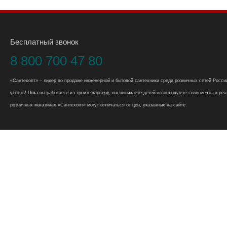
Бесплатный звонок
8 800 700 47 80
«Сантехопт» – лидер по продаже инженерной и бытовой сантехники среди розничных сетей России
успеть! Пока вы работаете и строите карьеру, воспитываете детей и воплощаете свои мечты в реал
розничных магазинах «Сантехопт» могут отличаться от цен, указанных на сайте.