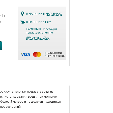
В НАЛИЧИИ В
МАГАЗИНАХ
АЙТЕ
В НАЛИЧИИ : 1 шт.
б.
САМОВЫВОЗ: сегодня
товар доступен по
Яблочкова 13аа
НАЛИЧНЫМИ
ПРИ ПОЛУЧЕНИИ
ризонтально, т.е. подавать воду из
ест использования воды. При монтаже
 более 3 метров и не должен находиться
х повреждений.