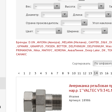
Вес:
Высота:
Г
--
--
Диаметр:
Длина:
--
--
Страна производитель:
Угол наклона
--
Цвет:
Ширина:
--
--
Бренды:
D.lIN
,
AVIORA (Авиора)
,
MELANA (Мелана)
,
САНТЕК
,
D&K
,
D
,
GFMARK
,
GRAMPUS
,
FIXSEN
,
BETTER
,
DELPHINIUM
,
DELPHINIUM
,
Was
PRIMANOVA
,
Nika
,
МАГНУС
,
KORONA
,
АкваЛиния
,
Deep Lake
,
DK
,
TO
САНАКС
Сортировать:
По алфавит
14
<
1
2
3
4
5
6
7
8
9
10
11
12
13
15
16
Американка резьбовая пр
нар.р. 1" VALTEC VTr.341
Италия
Артикул: 18986
х