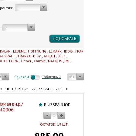
арантия:
--
:
--
IKALAN
,
LEDEME
,
HOFFNUNG
,
LEMARK
,
IDDIS
,
FRAP
serKRAFT
,
1MARKA
,
D.Lin
,
AHCAH
,
D.Lin
,
KITO
,
FORA
,
Kleber
,
Сантис
,
MAGNUS
,
RM
,
Cписком
Табличный
у
10
...
17
18
19
20
21
22
23
24
711
>
ямая вн.р./
В ИЗБРАННОЕ
.N.0006
ОСТАТОК: 19 ШТ.