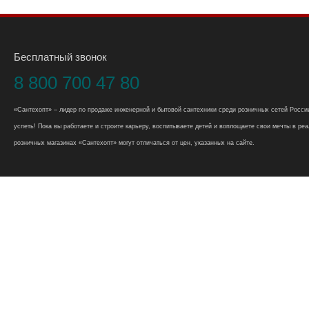
Бесплатный звонок
8 800 700 47 80
«Сантехопт» – лидер по продаже инженерной и бытовой сантехники среди розничных сетей России
успеть! Пока вы работаете и строите карьеру, воспитываете детей и воплощаете свои мечты в реал
розничных магазинах «Сантехопт» могут отличаться от цен, указанных на сайте.