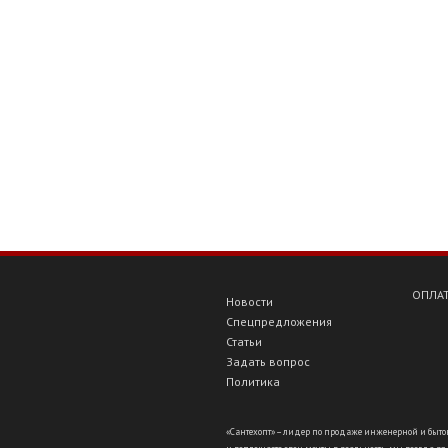
ОПЛАТ
Новости
Спецпредложения
Статьи
Задать вопрос
Политика
«Сантехопт» – лидер по продаже инженерной и бытов