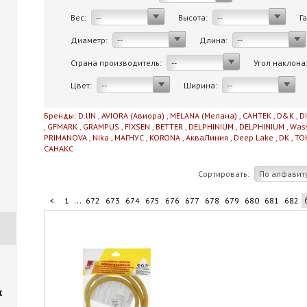
Вес:
Высота:
Г
--
--
Диаметр:
Длина:
--
--
Страна производитель:
Угол наклона
--
Цвет:
Ширина:
--
--
Бренды:
D.lIN
,
AVIORA (Авиора)
,
MELANA (Мелана)
,
САНТЕК
,
D&K
,
D
,
GFMARK
,
GRAMPUS
,
FIXSEN
,
BETTER
,
DELPHINIUM
,
DELPHINIUM
,
Was
PRIMANOVA
,
Nika
,
МАГНУС
,
KORONA
,
АкваЛиния
,
Deep Lake
,
DK
,
TO
САНАКС
Сортировать:
По алфавит
...
<
1
672
673
674
675
676
677
678
679
680
681
682
...
692
693
694
695
706
>
х