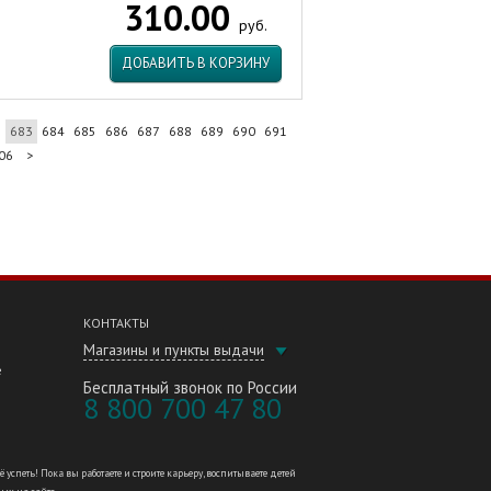
310.00
руб.
ДОБАВИТЬ В КОРЗИНУ
2
683
684
685
686
687
688
689
690
691
06
>
КОНТАКТЫ
Магазины и пункты выдачи
е
Бесплатный звонок по России
8 800 700 47 80
петь! Пока вы работаете и строите карьеру, воспитываете детей