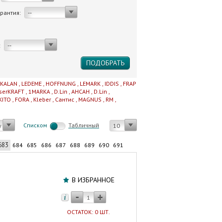
арантия:
--
:
--
IKALAN
,
LEDEME
,
HOFFNUNG
,
LEMARK
,
IDDIS
,
FRAP
serKRAFT
,
1MARKA
,
D.Lin
,
AHCAH
,
D.Lin
,
KITO
,
FORA
,
Kleber
,
Сантис
,
MAGNUS
,
RM
,
Cписком
Табличный
у
10
683
684
685
686
687
688
689
690
691
Шланг
для
В ИЗБРАННОЕ
газа
1/2"
180
ОСТАТОК: 0 ШТ.
см