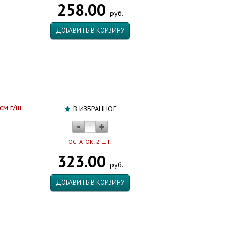
258.00
г/
руб.
г
ЗИП-
ДОБАВИТЬ В КОРЗИНУ
ФЛЕКС
Россия
Артикул:
45109
см г/ш
В ИЗБРАННОЕ
ОСТАТОК: 2 ШТ.
323.00
руб.
ДОБАВИТЬ В КОРЗИНУ