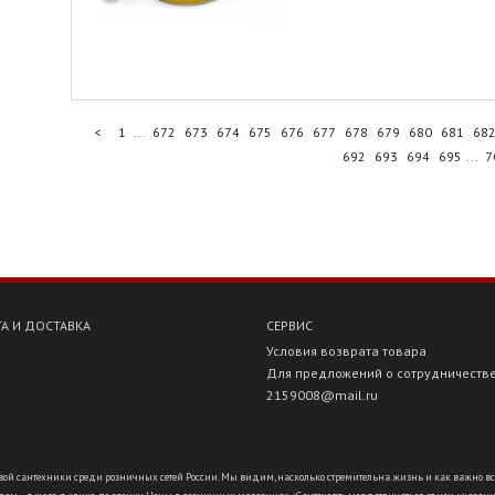
<
1
...
672
673
674
675
676
677
678
679
680
681
68
692
693
694
695
...
7
А И ДОСТАВКА
СЕРВИС
Условия возврата товара
Для предложений о сотрудничеств
2159008@mail.ru
ой сантехники среди розничных сетей России. Мы видим, насколько стремительна жизнь и как важно всё ус