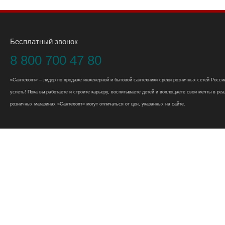
Бесплатный звонок
8 800 700 47 80
«Сантехопт» – лидер по продаже инженерной и бытовой сантехники среди розничных сетей России
успеть! Пока вы работаете и строите карьеру, воспитываете детей и воплощаете свои мечты в реал
розничных магазинах «Сантехопт» могут отличаться от цен, указанных на сайте.