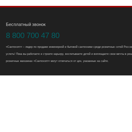
Бесплатный звонок
8 800 700 47 80
«Сантехопт» – лидер по продаже инженерной и бытовой сантехники среди розничных сетей России
успеть! Пока вы работаете и строите карьеру, воспитываете детей и воплощаете свои мечты в реал
розничных магазинах «Сантехопт» могут отличаться от цен, указанных на сайте.