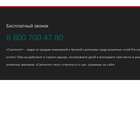
Бесплатный звонок
8 800 700 47 80
«Сантехопт» – лидер по продаже инженерной и бытовой сантехники среди розничных сетей России
успеть! Пока вы работаете и строите карьеру, воспитываете детей и воплощаете свои мечты в реал
розничных магазинах «Сантехопт» могут отличаться от цен, указанных на сайте.