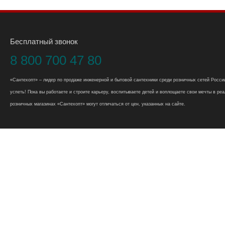
Бесплатный звонок
8 800 700 47 80
«Сантехопт» – лидер по продаже инженерной и бытовой сантехники среди розничных сетей России
успеть! Пока вы работаете и строите карьеру, воспитываете детей и воплощаете свои мечты в реал
розничных магазинах «Сантехопт» могут отличаться от цен, указанных на сайте.