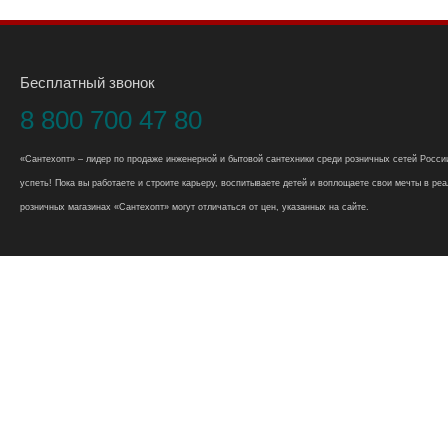
Бесплатный звонок
8 800 700 47 80
«Сантехопт» – лидер по продаже инженерной и бытовой сантехники среди розничных сетей России
успеть! Пока вы работаете и строите карьеру, воспитываете детей и воплощаете свои мечты в реал
розничных магазинах «Сантехопт» могут отличаться от цен, указанных на сайте.