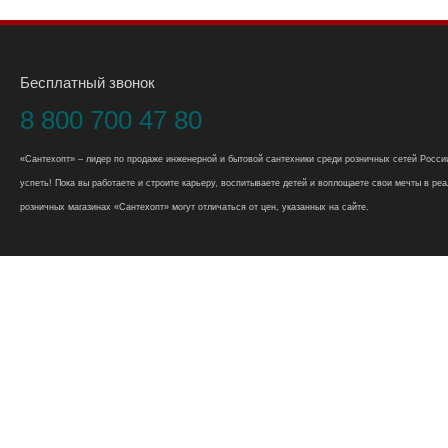
Бесплатный звонок
8 800 700 47 80
«Сантехопт» – лидер по продаже инженерной и бытовой сантехники среди розничных сетей России
успеть! Пока вы работаете и строите карьеру, воспитываете детей и воплощаете свои мечты в реал
розничных магазинах «Сантехопт» могут отличаться от цен, указанных на сайте.