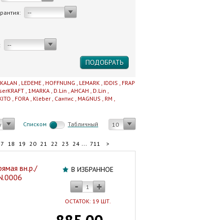
арантия:
--
:
--
IKALAN
,
LEDEME
,
HOFFNUNG
,
LEMARK
,
IDDIS
,
FRAP
serKRAFT
,
1MARKA
,
D.Lin
,
AHCAH
,
D.Lin
,
KITO
,
FORA
,
Kleber
,
Сантис
,
MAGNUS
,
RM
,
Cписком
Табличный
у
10
...
17
18
19
20
21
22
23
24
711
>
ямая вн.р./
В ИЗБРАННОЕ
.N.0006
ОСТАТОК: 19 ШТ.