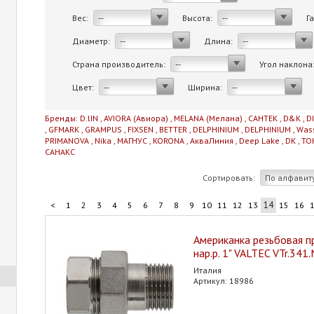
Вес:
Высота:
Г
--
--
Диаметр:
Длина:
--
--
Страна производитель:
Угол наклона
--
Цвет:
Ширина:
--
--
Бренды:
D.lIN
,
AVIORA (Авиора)
,
MELANA (Мелана)
,
САНТЕК
,
D&K
,
D
,
GFMARK
,
GRAMPUS
,
FIXSEN
,
BETTER
,
DELPHINIUM
,
DELPHINIUM
,
Was
PRIMANOVA
,
Nika
,
МАГНУС
,
KORONA
,
АкваЛиния
,
Deep Lake
,
DK
,
TO
САНАКС
Сортировать:
По алфавит
14
<
1
2
3
4
5
6
7
8
9
10
11
12
13
15
16
Американка резьбовая пр
нар.р. 1" VALTEC VTr.341
Италия
Артикул: 18986