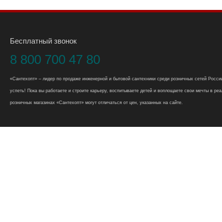
Бесплатный звонок
8 800 700 47 80
«Сантехопт» – лидер по продаже инженерной и бытовой сантехники среди розничных сетей России
успеть! Пока вы работаете и строите карьеру, воспитываете детей и воплощаете свои мечты в реал
розничных магазинах «Сантехопт» могут отличаться от цен, указанных на сайте.