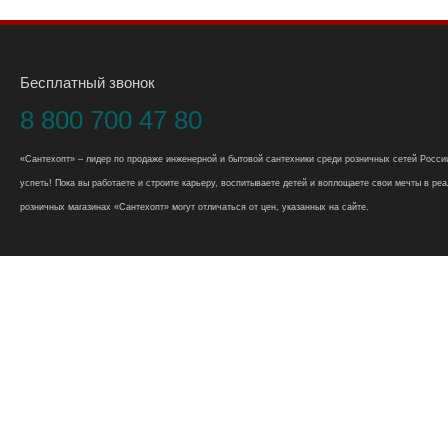
Бесплатный звонок
8 800 700 47 80
«Сантехопт» – лидер по продаже инженерной и бытовой сантехники среди розничных сетей России
успеть! Пока вы работаете и строите карьеру, воспитываете детей и воплощаете свои мечты в реал
розничных магазинах «Сантехопт» могут отличаться от цен, указанных на сайте.