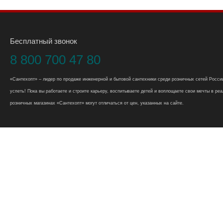
Бесплатный звонок
8 800 700 47 80
«Сантехопт» – лидер по продаже инженерной и бытовой сантехники среди розничных сетей России
успеть! Пока вы работаете и строите карьеру, воспитываете детей и воплощаете свои мечты в реал
розничных магазинах «Сантехопт» могут отличаться от цен, указанных на сайте.