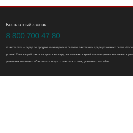
Бесплатный звонок
8 800 700 47 80
«Сантехопт» – лидер по продаже инженерной и бытовой сантехники среди розничных сетей России
успеть! Пока вы работаете и строите карьеру, воспитываете детей и воплощаете свои мечты в реал
розничных магазинах «Сантехопт» могут отличаться от цен, указанных на сайте.