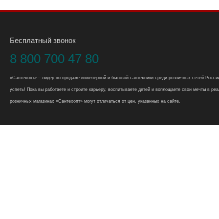
Бесплатный звонок
8 800 700 47 80
«Сантехопт» – лидер по продаже инженерной и бытовой сантехники среди розничных сетей России
успеть! Пока вы работаете и строите карьеру, воспитываете детей и воплощаете свои мечты в реал
розничных магазинах «Сантехопт» могут отличаться от цен, указанных на сайте.