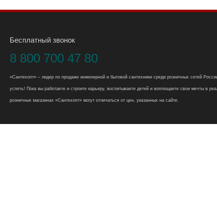
Бесплатный звонок
8 800 700 47 80
«Сантехопт» – лидер по продаже инженерной и бытовой сантехники среди розничных сетей России
успеть! Пока вы работаете и строите карьеру, воспитываете детей и воплощаете свои мечты в реал
розничных магазинах «Сантехопт» могут отличаться от цен, указанных на сайте.