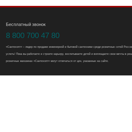
Бесплатный звонок
8 800 700 47 80
«Сантехопт» – лидер по продаже инженерной и бытовой сантехники среди розничных сетей России
успеть! Пока вы работаете и строите карьеру, воспитываете детей и воплощаете свои мечты в реал
розничных магазинах «Сантехопт» могут отличаться от цен, указанных на сайте.