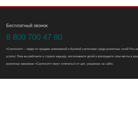
Бесплатный звонок
8 800 700 47 80
«Сантехопт» – лидер по продаже инженерной и бытовой сантехники среди розничных сетей России
успеть! Пока вы работаете и строите карьеру, воспитываете детей и воплощаете свои мечты в реал
розничных магазинах «Сантехопт» могут отличаться от цен, указанных на сайте.