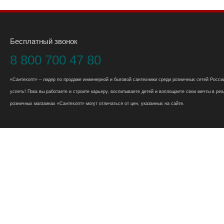
Бесплатный звонок
8 800 700 47 80
«Сантехопт» – лидер по продаже инженерной и бытовой сантехники среди розничных сетей России
успеть! Пока вы работаете и строите карьеру, воспитываете детей и воплощаете свои мечты в реал
розничных магазинах «Сантехопт» могут отличаться от цен, указанных на сайте.