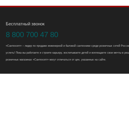
Бесплатный звонок
8 800 700 47 80
«Сантехопт» – лидер по продаже инженерной и бытовой сантехники среди розничных сетей России
успеть! Пока вы работаете и строите карьеру, воспитываете детей и воплощаете свои мечты в реал
розничных магазинах «Сантехопт» могут отличаться от цен, указанных на сайте.