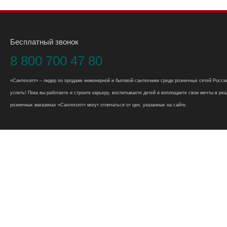
Бесплатный звонок
8 800 700 47 80
«Сантехопт» – лидер по продаже инженерной и бытовой сантехники среди розничных сетей России
успеть! Пока вы работаете и строите карьеру, воспитываете детей и воплощаете свои мечты в реал
розничных магазинах «Сантехопт» могут отличаться от цен, указанных на сайте.