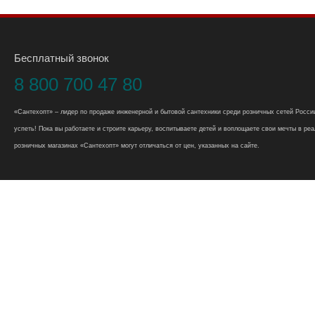
Бесплатный звонок
8 800 700 47 80
«Сантехопт» – лидер по продаже инженерной и бытовой сантехники среди розничных сетей России
успеть! Пока вы работаете и строите карьеру, воспитываете детей и воплощаете свои мечты в реал
розничных магазинах «Сантехопт» могут отличаться от цен, указанных на сайте.