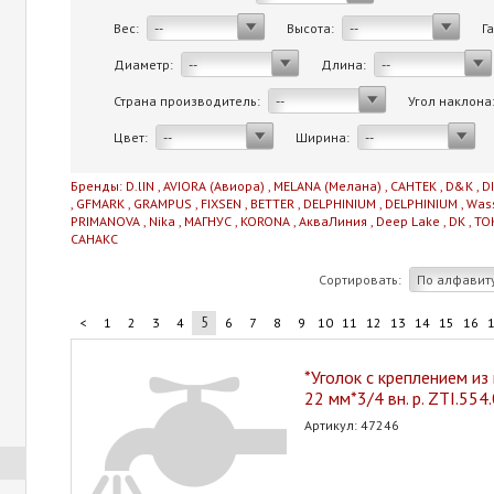
Вес:
Высота:
Г
--
--
Диаметр:
Длина:
--
--
Страна производитель:
Угол наклона
--
Цвет:
Ширина:
--
--
Бренды:
D.lIN
,
AVIORA (Авиора)
,
MELANA (Мелана)
,
САНТЕК
,
D&K
,
D
,
GFMARK
,
GRAMPUS
,
FIXSEN
,
BETTER
,
DELPHINIUM
,
DELPHINIUM
,
Was
PRIMANOVA
,
Nika
,
МАГНУС
,
KORONA
,
АкваЛиния
,
Deep Lake
,
DK
,
TO
САНАКС
Сортировать:
По алфавит
5
<
1
2
3
4
6
7
8
9
10
11
12
13
14
15
16
*Уголок с креплением из
22 мм*3/4 вн. р. ZTI.55
Артикул: 47246