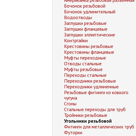
Американка резьбовая разъемная
Бочонок резьбовой
Бочонок удлинительный
Водоотводы
Заглушки резьбовые
Заглушки фланцевые
Заглушки эллиптические
Контргайки
Крестовины резьбовые
Крестовины фланцевые
Муфты переходные
Отводы стальные
Муфты резьбовые
Переходы стальные
Переходники резьбовые
Переходники удлиненные
Резьбовые фитинги из ковкого
чугуна
Сгоны
Стальные переходы для труб
Тройники резьбовые
Угольники резьбовой
Фитинги для металлических труб
Футорки