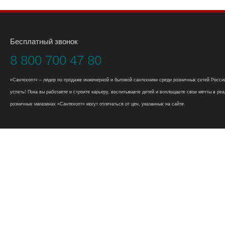
Бесплатный звонок
8 800 700 47 80
«Сантехопт» – лидер по продаже инженерной и бытовой сантехники среди розничных сетей России
успеть! Пока вы работаете и строите карьеру, воспитываете детей и воплощаете свои мечты в реал
розничных магазинах «Сантехопт» могут отличаться от цен, указанных на сайте.