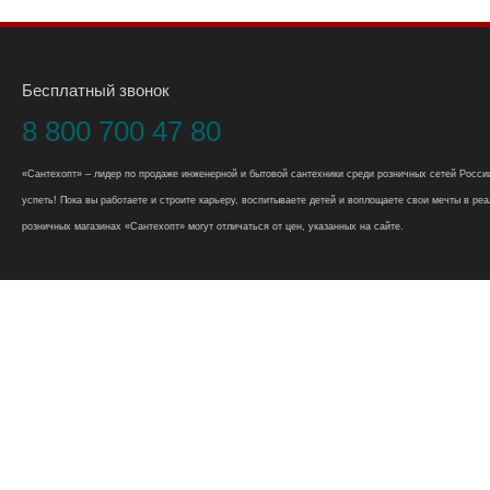
Бесплатный звонок
8 800 700 47 80
«Сантехопт» – лидер по продаже инженерной и бытовой сантехники среди розничных сетей России
успеть! Пока вы работаете и строите карьеру, воспитываете детей и воплощаете свои мечты в реал
розничных магазинах «Сантехопт» могут отличаться от цен, указанных на сайте.