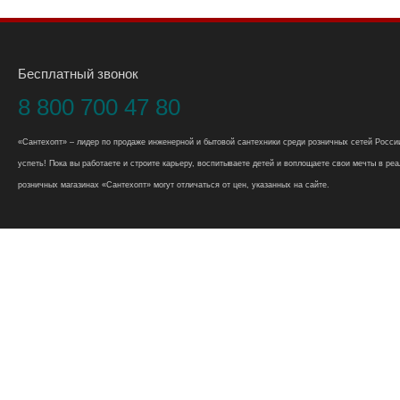
Бесплатный звонок
8 800 700 47 80
«Сантехопт» – лидер по продаже инженерной и бытовой сантехники среди розничных сетей России
успеть! Пока вы работаете и строите карьеру, воспитываете детей и воплощаете свои мечты в реал
розничных магазинах «Сантехопт» могут отличаться от цен, указанных на сайте.