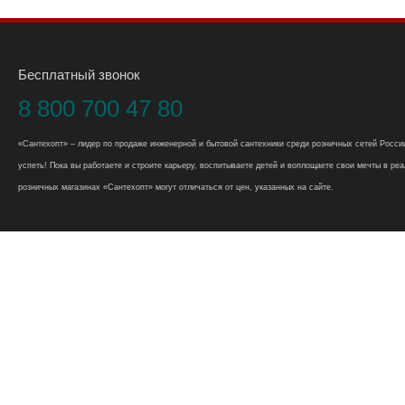
Бесплатный звонок
8 800 700 47 80
«Сантехопт» – лидер по продаже инженерной и бытовой сантехники среди розничных сетей России
успеть! Пока вы работаете и строите карьеру, воспитываете детей и воплощаете свои мечты в реал
розничных магазинах «Сантехопт» могут отличаться от цен, указанных на сайте.