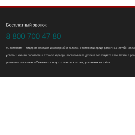
Бесплатный звонок
8 800 700 47 80
«Сантехопт» – лидер по продаже инженерной и бытовой сантехники среди розничных сетей России
успеть! Пока вы работаете и строите карьеру, воспитываете детей и воплощаете свои мечты в реал
розничных магазинах «Сантехопт» могут отличаться от цен, указанных на сайте.