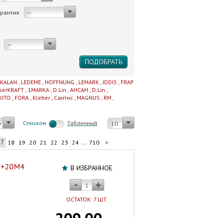
арантия:
--
:
--
IKALAN
,
LEDEME
,
HOFFNUNG
,
LEMARK
,
IDDIS
,
FRAP
serKRAFT
,
1MARKA
,
D.Lin
,
AHCAH
,
D.Lin
,
KITO
,
FORA
,
Kleber
,
Сантис
,
MAGNUS
,
RM
,
Cписком
Табличный
у
10
17
...
18
19
20
21
22
23
24
710
>
6+20M4
В ИЗБРАННОЕ
ОСТАТОК: 7 ШТ.