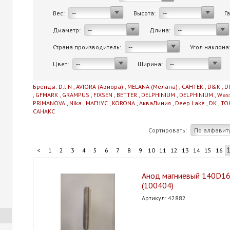
Вес:
Высота:
Г
--
--
Диаметр:
Длина:
--
--
Страна производитель:
Угол наклона
--
Цвет:
Ширина:
--
--
Бренды:
D.lIN
,
AVIORA (Авиора)
,
MELANA (Мелана)
,
САНТЕК
,
D&K
,
D
,
GFMARK
,
GRAMPUS
,
FIXSEN
,
BETTER
,
DELPHINIUM
,
DELPHINIUM
,
Was
PRIMANOVA
,
Nika
,
МАГНУС
,
KORONA
,
АкваЛиния
,
Deep Lake
,
DK
,
TO
САНАКС
Сортировать:
По алфавит
<
1
2
3
4
5
6
7
8
9
10
11
12
13
14
15
16
Анод магниевый 140D1
(100404)
Артикул: 42882