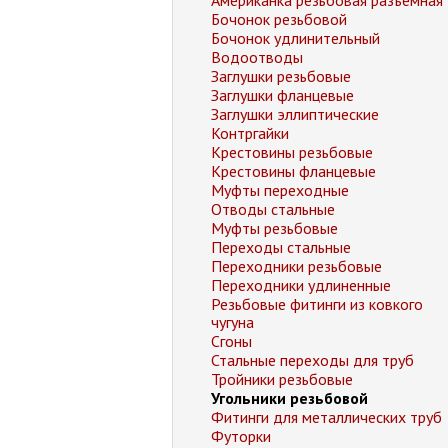
Американка резьбовая разъемная
Бочонок резьбовой
Бочонок удлинительный
Водоотводы
Заглушки резьбовые
Заглушки фланцевые
Заглушки эллиптические
Контргайки
Крестовины резьбовые
Крестовины фланцевые
Муфты переходные
Отводы стальные
Муфты резьбовые
Переходы стальные
Переходники резьбовые
Переходники удлиненные
Резьбовые фитинги из ковкого
чугуна
Сгоны
Стальные переходы для труб
Тройники резьбовые
Угольники резьбовой
Фитинги для металлических труб
Футорки