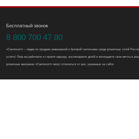
Бесплатный звонок
8 800 700 47 80
«Сантехопт» – лидер по продаже инженерной и бытовой сантехники среди розничных сетей России
успеть! Пока вы работаете и строите карьеру, воспитываете детей и воплощаете свои мечты в реал
розничных магазинах «Сантехопт» могут отличаться от цен, указанных на сайте.