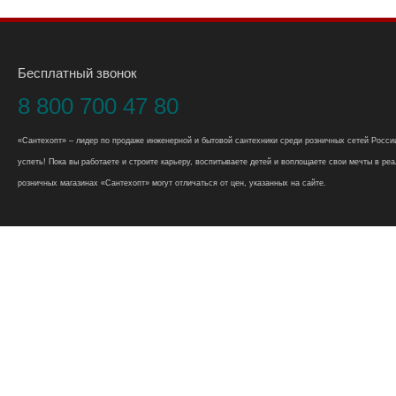
Бесплатный звонок
8 800 700 47 80
«Сантехопт» – лидер по продаже инженерной и бытовой сантехники среди розничных сетей России
успеть! Пока вы работаете и строите карьеру, воспитываете детей и воплощаете свои мечты в реал
розничных магазинах «Сантехопт» могут отличаться от цен, указанных на сайте.