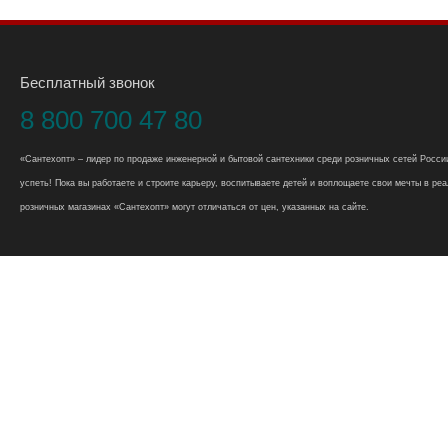
Бесплатный звонок
8 800 700 47 80
«Сантехопт» – лидер по продаже инженерной и бытовой сантехники среди розничных сетей России
успеть! Пока вы работаете и строите карьеру, воспитываете детей и воплощаете свои мечты в реал
розничных магазинах «Сантехопт» могут отличаться от цен, указанных на сайте.