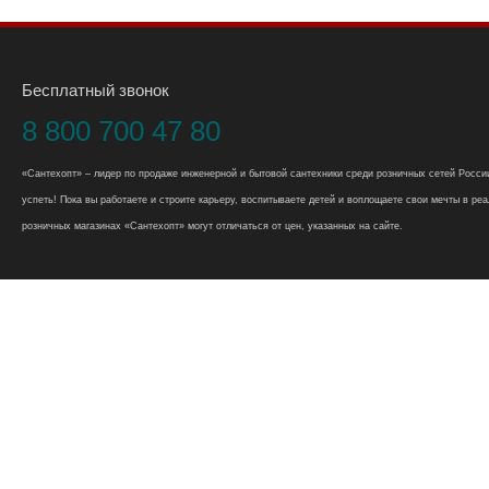
Бесплатный звонок
8 800 700 47 80
«Сантехопт» – лидер по продаже инженерной и бытовой сантехники среди розничных сетей России
успеть! Пока вы работаете и строите карьеру, воспитываете детей и воплощаете свои мечты в реал
розничных магазинах «Сантехопт» могут отличаться от цен, указанных на сайте.