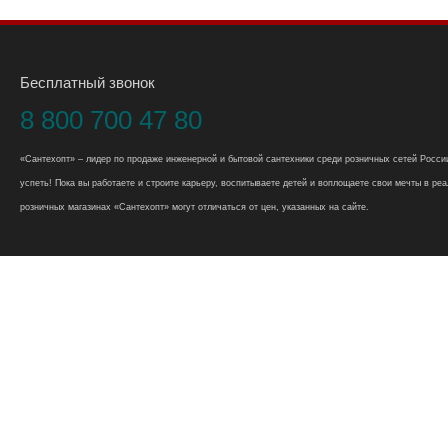
Бесплатный звонок
8 800 700 47 80
«Сантехопт» – лидер по продаже инженерной и бытовой сантехники среди розничных сетей России
успеть! Пока вы работаете и строите карьеру, воспитываете детей и воплощаете свои мечты в реал
розничных магазинах «Сантехопт» могут отличаться от цен, указанных на сайте.