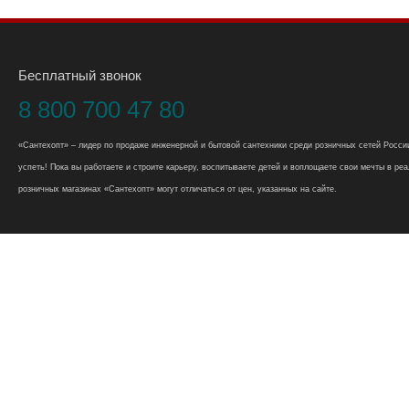
Бесплатный звонок
8 800 700 47 80
«Сантехопт» – лидер по продаже инженерной и бытовой сантехники среди розничных сетей России
успеть! Пока вы работаете и строите карьеру, воспитываете детей и воплощаете свои мечты в реал
розничных магазинах «Сантехопт» могут отличаться от цен, указанных на сайте.