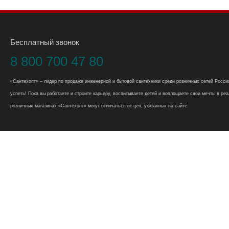
Бесплатный звонок
8 800 700 47 80
«Сантехопт» – лидер по продаже инженерной и бытовой сантехники среди розничных сетей России
успеть! Пока вы работаете и строите карьеру, воспитываете детей и воплощаете свои мечты в реал
розничных магазинах «Сантехопт» могут отличаться от цен, указанных на сайте.